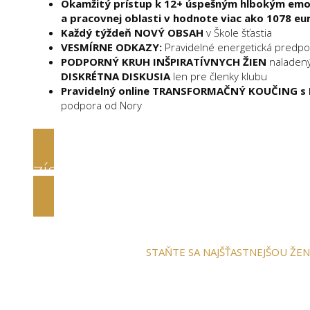
Okamžitý prístup k 12+ úspešným hlbokým e
a pracovnej oblasti v hodnote viac ako 1078 eu
Každý týždeň NOVÝ OBSAH
v Škole šťastia
VESMÍRNE ODKAZY:
Pravidelné energetická predpo
PODPORNÝ KRUH INŠPIRATÍVNYCH ŽIEN
naladenýc
DISKRÉTNA DISKUSIA
len pre členky klubu
Pravidelný online TRANSFORMAČNÝ KOUČING s 
podpora od Nory
ZÍSKAŤ OKAMŽITÝ PRÍSTUP
STAŇTE SA NAJŠŤASTNEJŠOU ŽE