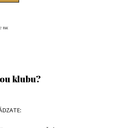
e na:
kou klubu?
HÁDZATE: