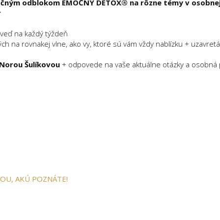
močným odblokom EMOČNÝ DETOX® na rôzne témy v osobne
r
veď na každý týždeň
h na rovnakej vlne, ako vy, ktoré sú vám vždy nablízku + uzavretá
Norou Šulíkovou
+ odpovede na vaše aktuálne otázky a osobná 
NOU, AKÚ POZNÁTE!