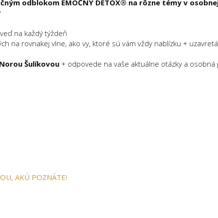
močným odblokom EMOČNÝ DETOX® na rôzne témy v osobne
r
veď na každý týždeň
h na rovnakej vlne, ako vy, ktoré sú vám vždy nablízku + uzavretá
Norou Šulíkovou
+ odpovede na vaše aktuálne otázky a osobná 
NOU, AKÚ POZNÁTE!