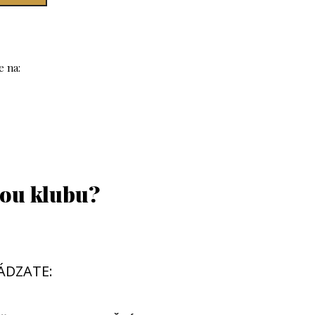
e na:
kou klubu?
HÁDZATE: