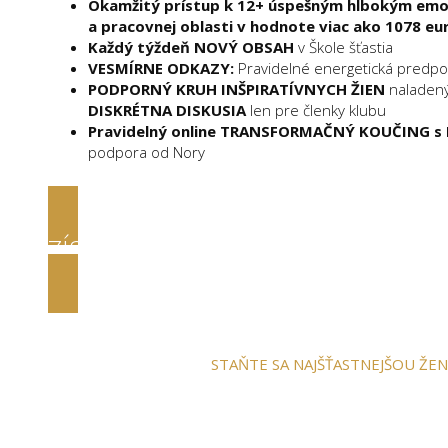
Okamžitý prístup k 12+ úspešným hlbokým e
a pracovnej oblasti v hodnote viac ako 1078 eu
Každý týždeň NOVÝ OBSAH
v Škole šťastia
VESMÍRNE ODKAZY:
Pravidelné energetická predpo
PODPORNÝ KRUH INŠPIRATÍVNYCH ŽIEN
naladenýc
DISKRÉTNA DISKUSIA
len pre členky klubu
Pravidelný online TRANSFORMAČNÝ KOUČING s 
podpora od Nory
ZÍSKAŤ OKAMŽITÝ PRÍSTUP
STAŇTE SA NAJŠŤASTNEJŠOU ŽE