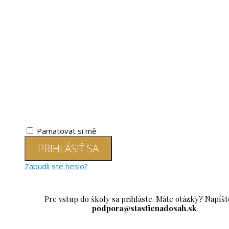
Pamatovat si mě
PRIHLÁSIŤ SA
Zabudli ste heslo?
Pre vstup do školy sa prihláste. Máte otázky? Napíšt
podpora@stastienadosah.sk