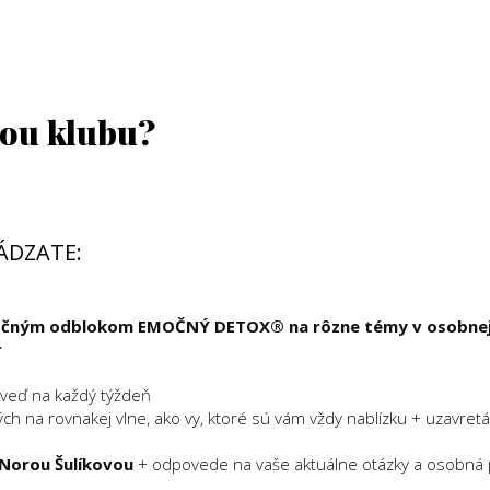
kou klubu?
HÁDZATE:
močným odblokom EMOČNÝ DETOX® na rôzne témy v osobne
r
veď na každý týždeň
h na rovnakej vlne, ako vy, ktoré sú vám vždy nablízku + uzavretá
Norou Šulíkovou
+ odpovede na vaše aktuálne otázky a osobná 